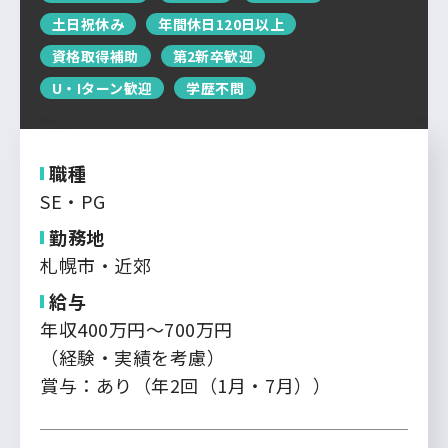
運営会社について
土日祝休み
年間休日120日以上
中国・四国
企業担当者の方へ
資格取得補助
第2新卒歓迎
お問い合わせ
九州・沖縄
U・Iターン歓迎
学歴不問
ログイン
新規登録
職種
SE・PG
勤務地
札幌市・近郊
給与
年収400万円～700万円
（経験・実績を考慮）
賞与：あり（年2回（1月・7月））