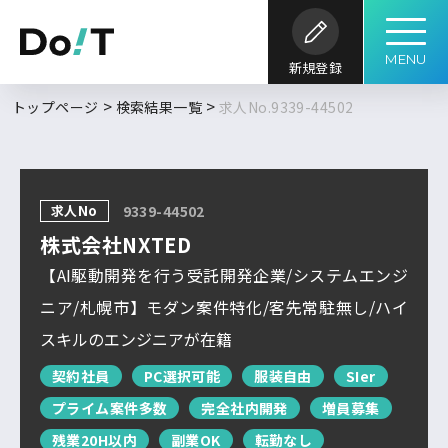
MENU
新規登録
勤務地
職種
開発内容
年収
トップページ
検索結果一覧
求人No.9339-44502
求人履歴はありません。
求人検索
こだわり
開発環境・
言語
キーワード
ツール
条件
求人No
9339-44502
求人を探す
ブックマーク
求人閲覧履歴
フルリモート
株式会社NXTED
北海道
新着求人一覧
【AI駆動開発を行う受託開発企業/システムエンジ
東北
ニア/札幌市】モダン案件特化/客先常駐無し/ハイ
DoITについて
スキルのエンジニアが在籍
関東
検索履歴はありません。
北信越
契約社員
PC選択可能
服装自由
SIer
プライム案件多数
完全社内開発
増員募集
サービス概要
求人特集
よくあるご質問
東海
残業20H以内
副業OK
転勤なし
関西