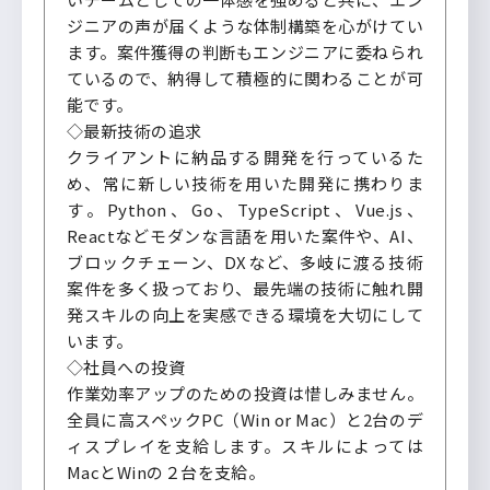
ジニアの声が届くような体制構築を心がけてい
ます。案件獲得の判断もエンジニアに委ねられ
ているので、納得して積極的に関わることが可
能です。
◇最新技術の追求
クライアントに納品する開発を行っているた
め、常に新しい技術を用いた開発に携わりま
す。Python、Go、TypeScript、Vue.js、
Reactなどモダンな言語を用いた案件や、AI、
ブロックチェーン、DXなど、多岐に渡る技術
案件を多く扱っており、最先端の技術に触れ開
発スキルの向上を実感できる環境を大切にして
います。
◇社員への投資
作業効率アップのための投資は惜しみません。
全員に高スペックPC（Win or Mac）と2台のデ
ィスプレイを支給します。スキルによっては
MacとWinの２台を支給。