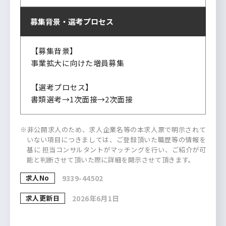
募集背景・
選考プロセス
【募集背景】
事業拡大に向けた増員募集
【選考プロセス】
書類選考→1次面接→2次面接
※非公開求人のため、求人企業名等の本求人票で明示されて
いない項目につきましては、ご登録頂いた職歴等の情報を
基に 担当コンサルタントがマッチングを行い、ご紹介が可
能と判断させて頂いた際に詳細を開示させて頂きます。
求人No
9339-44502
求人更新日
2026年6月1日