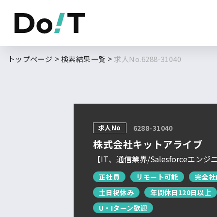
勤務地
職種
トップページ
検索結果一覧
求人No.6288-31040
フルリモート
北海道
東北
求人No
求人履歴はありません。
6288-31040
関東
株式会社キットアライブ
北信越
【IT、通信業界/Salesforce
東海
正社員
リモート可能
完全社
関西
土日祝休み
年間休日120日以上
U・Iターン歓迎
中国・四国