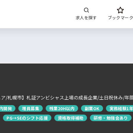
求人を探す
ブックマー
開発内容
年収
言語
開発環境・
ツー
DoITについて
サービス概要
求人特集
よくあるご質問
エンジニア/札幌市】札証アンビシャス上場の成長企業/土日祝休み/年間
運営会社について
内開発
増員募集
残業20H以内
副業OK
実務経験1年
企業担当者の方へ
お問い合わせ
PG→SEのシフト応援
資格取得補助
研修・勉強会あり