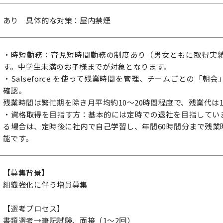
あり 具体的な対策：屋内禁煙
・時短勤務：育児短時間勤務の制度あり（男女ともに取得実
す。中学生未満のお子様までが対象となります。
・Salseforce を使って残業時間を管理、チームごとの「
確認。
残業時間は繁忙期を除き月平均約10～20時間程度で、残業代は
・資格取得を目指す方：基本的には定時での退社を目指してい
る場合は、定時後に社内で自己学習し、年間60時間分まで残業
能です。
【募集背景】
組織強化に伴う増員募集
【選考プロセス】
書類選考→筆記試験、面接（1～2回）