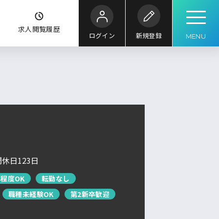
ク
求人閲覧履歴
ログイン
新規登録
MENU
こだわり
条件
キーワード
ル
求人検索
求人を探す
ブックマーク
求人閲覧履歴
休日123日
新着求人一覧
程度OK
転勤なし
職種未経験OK
第2新卒歓迎