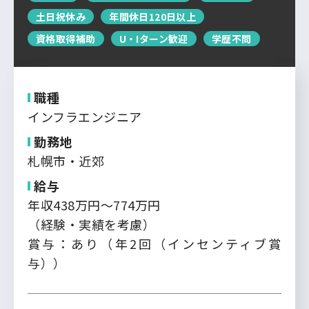
運営会社について
土日祝休み
年間休日120日以上
中国・四国
企業担当者の方へ
資格取得補助
U・Iターン歓迎
学歴不問
お問い合わせ
九州・沖縄
職種
ログイン
新規登録
インフラエンジニア
勤務地
札幌市・近郊
給与
年収438万円～774万円
（経験・実績を考慮）
賞与：あり（年2回（インセンティブ賞
与））