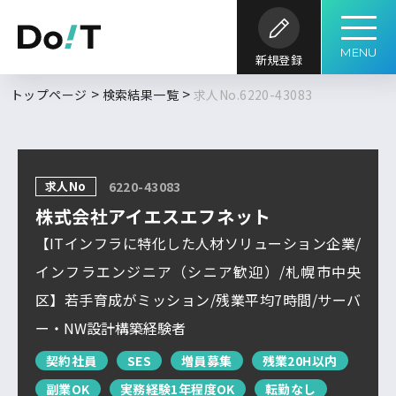
MENU
新規登録
勤務地
職種
開発内容
年収
トップページ
検索結果一覧
求人No.6220-43083
求人履歴はありません。
求人検索
こだわり
開発環境・
言語
キーワード
ツール
条件
求人No
6220-43083
求人を探す
ブックマーク
求人閲覧履歴
フルリモート
株式会社アイエスエフネット
北海道
新着求人一覧
【ITインフラに特化した人材ソリューション企業/
東北
インフラエンジニア（シニア歓迎）/札幌市中央
DoITについて
区】若手育成がミッション/残業平均7時間/サーバ
関東
検索履歴はありません。
ー・NW設計構築経験者
北信越
契約社員
SES
増員募集
残業20H以内
サービス概要
求人特集
よくあるご質問
東海
副業OK
実務経験1年程度OK
転勤なし
関西