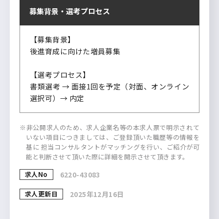
募集背景・
選考プロセス
【募集背景】
後進育成に向けた増員募集
【選考プロセス】
書類選考 → 面接1回を予定（対面、オンライン
選択可）→ 内定
※非公開求人のため、求人企業名等の本求人票で明示されて
いない項目につきましては、ご登録頂いた職歴等の情報を
基に 担当コンサルタントがマッチングを行い、ご紹介が可
能と判断させて頂いた際に詳細を開示させて頂きます。
求人No
6220-43083
求人更新日
2025年12月16日