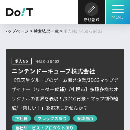
MENU
新規登録
勤務地
職種
開発内容
年収
トップページ
検索結果一覧
求人No.4450-38402
求人履歴はありません。
求人検索
こだわり
開発環境・
言語
キーワード
ツール
条件
求人No
4450-38402
求人を探す
ブックマーク
求人閲覧履歴
フルリモート
ニンテンドーキューブ株式会社
北海道
新着求人一覧
【任天堂グループのゲーム開発企業/3DCGマップデ
東北
ザイナー（リーダー候補）/札幌市】多種多様なオ
DoITについて
リジナルの世界を表現！/3DCG背景・マップ制作経
関東
検索履歴はありません。
験/「楽しい！」を追求しませんか？
北信越
正社員
フレックスあり
服装自由
サービス概要
求人特集
よくあるご質問
東海
自社サービス・プロダクトあり
関西