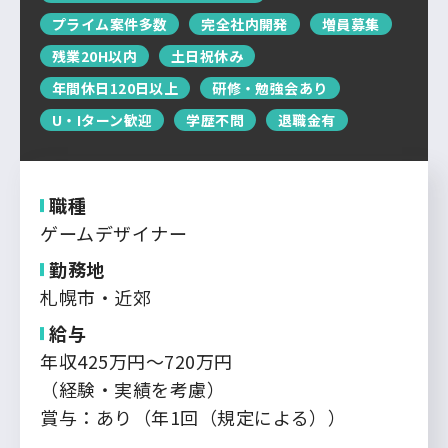
運営会社について
プライム案件多数
完全社内開発
増員募集
中国・四国
企業担当者の方へ
残業20H以内
土日祝休み
お問い合わせ
九州・沖縄
年間休日120日以上
研修・勉強会あり
U・Iターン歓迎
学歴不問
退職金有
ログイン
新規登録
職種
ゲームデザイナー
勤務地
札幌市・近郊
給与
年収425万円～720万円
（経験・実績を考慮）
賞与：あり（年1回（規定による））