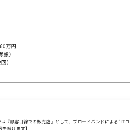
検索履歴はありません。
ログイン
60万円
考慮）
2回）
Pは『顧客目線での販売店』として、ブロードバンドによる“IT
戦を続けます】