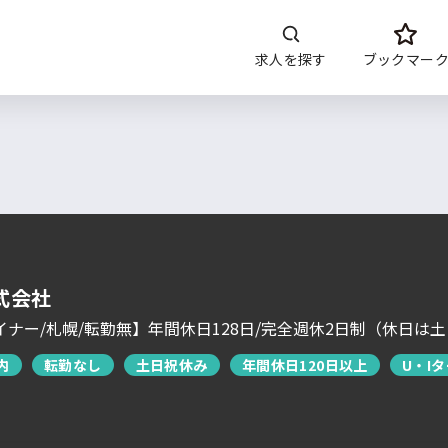
求人を探す
ブックマー
開発内容
年収
言語
開発環境・
ツー
DoITについて
サービス概要
求人特集
よくあるご質問
式会社
イナー/札幌/転勤無】年間休日128日/完全週休2日制（休日は
運営会社について
内
転勤なし
土日祝休み
年間休日120日以上
U・I
企業担当者の方へ
お問い合わせ