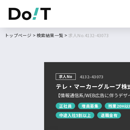
勤務地
職種
トップページ
検索結果一覧
求人No.4132-43073
フルリモート
北海道
東北
求人No
求人履歴はありません。
4132-43073
関東
テレ・マーカーグループ株
北信越
【情報通信系/WEB広告に伴うデザ
東海
正社員
増員募集
残業20H以
関西
中途入社5割以上
退職金有
中国・四国