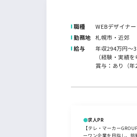
九州・沖縄
職種
WEBデザイナー
勤務地
札幌市・近郊
給与
年収294万円～3
（経験・実績を
賞与：あり（年
求人PR
【テレ・マーカーGROU
ーワン企業を目指し、挑