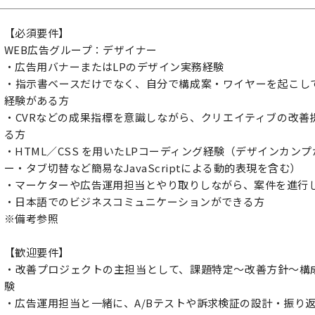
【必須要件】
WEB広告グループ：デザイナー
・広告用バナーまたはLPのデザイン実務経験
・指示書ベースだけでなく、自分で構成案・ワイヤーを起こし
経験がある方
・CVRなどの成果指標を意識しながら、クリエイティブの改善
る方
・HTML／CSS を用いたLPコーディング経験（デザインカン
ー・タブ切替など簡易なJavaScriptによる動的表現を含む）
・マーケターや広告運用担当とやり取りしながら、案件を進行
・日本語でのビジネスコミュニケーションができる方
※備考参照
【歓迎要件】
・改善プロジェクトの主担当として、課題特定〜改善方針〜構
験
・広告運用担当と一緒に、A/Bテストや訴求検証の設計・振り