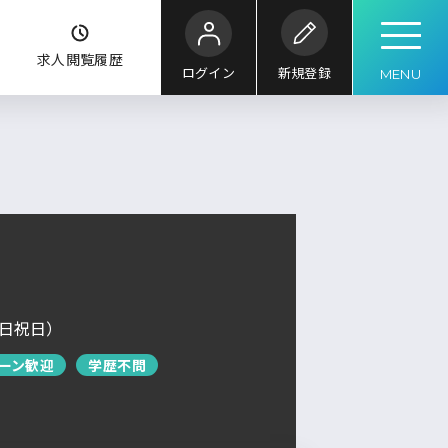
ク
求人閲覧履歴
ログイン
新規登録
MENU
こだわり
条件
キーワード
ル
求人検索
求人を探す
ブックマーク
求人閲覧履歴
土日祝日）
新着求人一覧
ターン歓迎
学歴不問