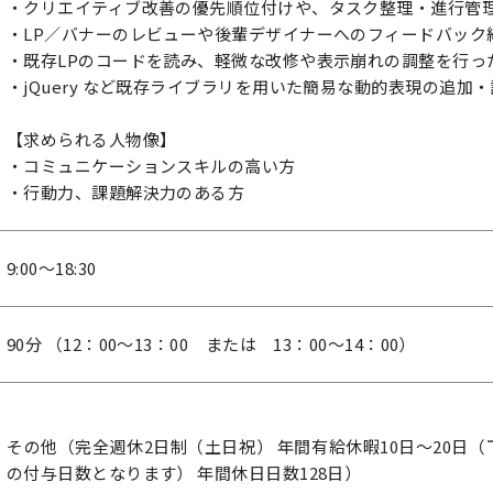
・クリエイティブ改善の優先順位付けや、タスク整理・進行管
・LP／バナーのレビューや後輩デザイナーへのフィードバック
・既存LPのコードを読み、軽微な改修や表示崩れの調整を行っ
・jQuery など既存ライブラリを用いた簡易な動的表現の追加
【求められる人物像】
・コミュニケーションスキルの高い方
・行動力、課題解決力のある方
9:00～18:30
90分 （12：00～13：00 または 13：00～14：00）
その他（完全週休2日制（土日祝） 年間有給休暇10日～20日
の付与日数となります） 年間休日日数128日）