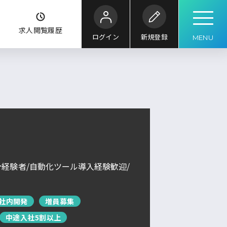
ク
求人閲覧履歴
ログイン
新規登録
MENU
こだわり
条件
キーワード
ル
求人検索
求人を探す
ブックマーク
求人閲覧履歴
計経験者/自動化ツール導入経験歓迎/
新着求人一覧
社内開発
増員募集
中途入社5割以上