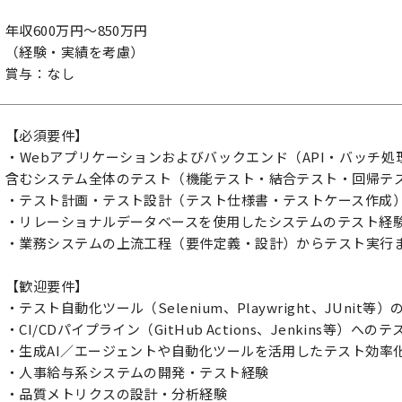
年収600万円～850万円
（経験・実績を考慮）
賞与：なし
【必須要件】
・Webアプリケーションおよびバックエンド（API・バッチ
含むシステム全体のテスト（機能テスト・結合テスト・回帰テ
・テスト計画・テスト設計（テスト仕様書・テストケース作成
・リレーショナルデータベースを使用したシステムのテスト経
・業務システムの上流工程（要件定義・設計）からテスト実行
【歓迎要件】
・テスト自動化ツール（Selenium、Playwright、JUnit
・CI/CDパイプライン（GitHub Actions、Jenkins等）へ
・生成AI／エージェントや自動化ツールを活用したテスト効率
・人事給与系システムの開発・テスト経験
・品質メトリクスの設計・分析経験