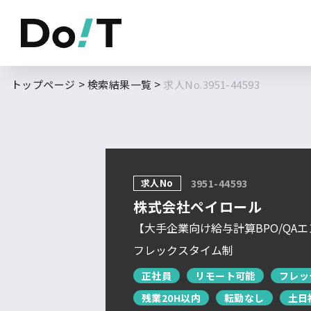
勤務地
職種
トップページ
検索結果一覧
求人No.3951-44593
フルリモート
北海道
東北
求人No
求人履歴はありません。
3951-44593
関東
株式会社ペイロール
北信越
【大手企業向け給与計算BPO/QA
東海
フレックスタイム制
関西
正社員
リモート可能
フレッ
残業20H以内
中国・四国
転勤なし
土日