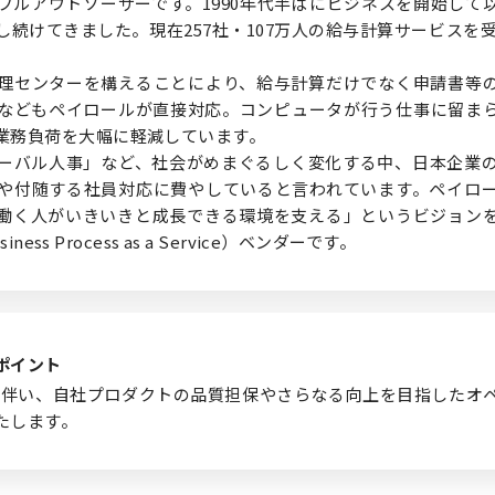
フルアウトソーサーです。1990年代半ばにビジネスを開始して
続けてきました。現在257社・107万人の給与計算サービスを受
理センターを構えることにより、給与計算だけでなく申請書等
などもペイロールが直接対応。コンピュータが行う仕事に留ま
業務負荷を大幅に軽減しています。
ーバル人事」など、社会がめまぐるしく変化する中、日本企業
や付随する社員対応に費やしていると言われています。ペイロ
働く人がいきいきと成長できる環境を支える」というビジョン
ness Process as a Service）ベンダーです。
ポイント
に伴い、自社プロダクトの品質担保やさらなる向上を目指したオ
たします。