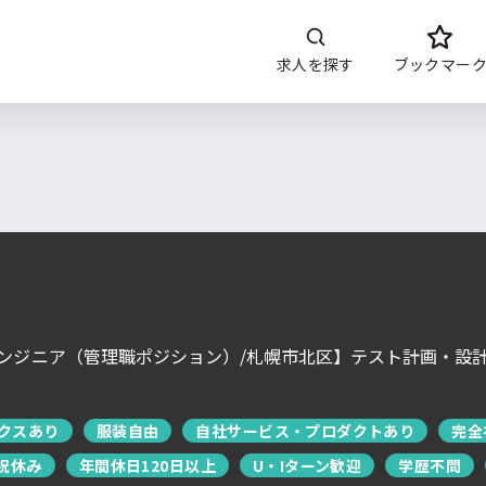
求人を探す
ブックマー
開発内容
年収
言語
開発環境・
ツー
DoITについて
サービス概要
求人特集
よくあるご質問
エンジニア（管理職ポジション）/札幌市北区】テスト計画・設
運営会社について
企業担当者の方へ
お問い合わせ
クスあり
服装自由
自社サービス・プロダクトあり
完全
祝休み
年間休日120日以上
U・Iターン歓迎
学歴不問