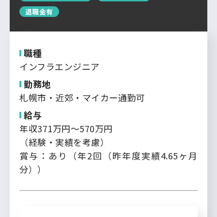
運営会社について
退職金有
中国・四国
企業担当者の方へ
お問い合わせ
九州・沖縄
職種
インフラエンジニア
ログイン
新規登録
勤務地
札幌市・近郊・マイカー通勤可
給与
年収371万円～570万円
（経験・実績を考慮）
賞与：あり（年2回（昨年度実績4.65ヶ月
分））