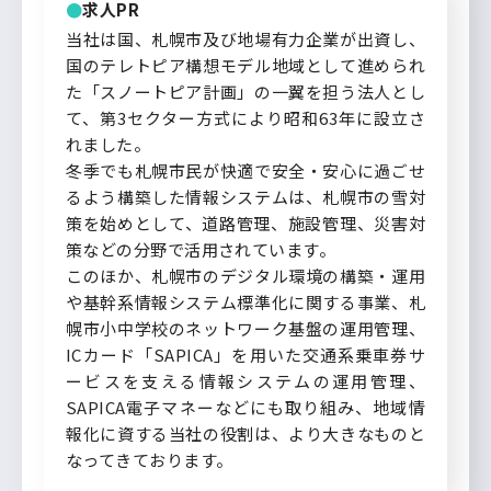
求人PR
当社は国、札幌市及び地場有力企業が出資し、
国のテレトピア構想モデル地域として進められ
た「スノートピア計画」の一翼を担う法人とし
て、第3セクター方式により昭和63年に設立さ
れました。
冬季でも札幌市民が快適で安全・安心に過ごせ
るよう構築した情報システムは、札幌市の雪対
策を始めとして、道路管理、施設管理、災害対
策などの分野で活用されています。
このほか、札幌市のデジタル環境の構築・運用
や基幹系情報システム標準化に関する事業、札
幌市小中学校のネットワーク基盤の運用管理、
ICカード「SAPICA」を用いた交通系乗車券サ
ービスを支える情報システムの運用管理、
SAPICA電子マネーなどにも取り組み、地域情
報化に資する当社の役割は、より大きなものと
なってきております。