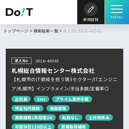
MENU
新規登録
勤務地
職種
開発内容
年収
トップページ
検索結果一覧
求人No.3516-44545
求人履歴はありません。
求人検索
こだわり
開発環境・
言語
キーワード
ツール
条件
求人No
3516-44545
求人を探す
ブックマーク
求人閲覧履歴
フルリモート
札幌総合情報センター株式会社
北海道
新着求人一覧
【札幌市のIT領域を担う第3セクター/ITエンジニ
東北
ア/札幌市】インフラメイン/手当多数/定着率◎
DoITについて
関東
検索履歴はありません。
正社員
SIer
プライム案件多数
北信越
完全社内開発
増員募集
実務経験1年程度OK
転勤なし
土日祝休み
サービス概要
求人特集
よくあるご質問
東海
年間休日120日以上
資格取得補助
関西