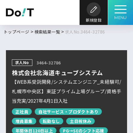
MENU
新規登録
勤務地
職種
開発内容
年収
トップページ
検索結果一覧
求人No.3464-32786
求人履歴はありません。
求人検索
こだわり
開発環境・
言語
キーワード
ツール
条件
求人No
3464-32786
求人を探す
ブックマーク
求人閲覧履歴
フルリモート
株式会社北海道キューブシステム
北海道
新着求人一覧
【WEB系受託開発/システムエンジニア_未経験可/
東北
札幌市中央区】東証プライム上場グループ/資格手
DoITについて
当充実/2027年4月1日入社
関東
検索履歴はありません。
北信越
正社員
自社サービス・プロダクトあり
増員募集
転勤なし
土日祝休み
サービス概要
求人特集
よくあるご質問
東海
年間休日120日以上
PG→SEのシフト応援
関西