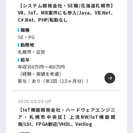
【システム開発会社・SE職/北海道札幌市】
VR、IoT、MR案件にも参入/Java、VB.Net、
C#.Net、PHP/転勤なし
職種
SE・PG
勤務地
札幌市・近郊
給与
年収350万円～450万円
（経験・実績を考慮）
賞与：あり（年2回（2.5ヶ月分））
2025.03.03 UP
【IoT機器開発会社・ハードウェアエンジニ
ア・札幌市中央区】上流NW/IoT機器開
発/LSI、FPGA歓迎/VHDL、Verilog