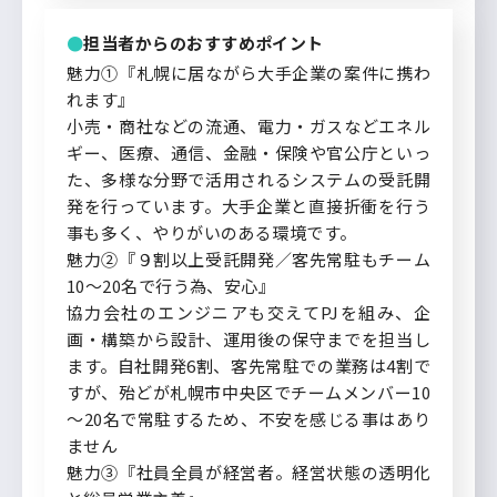
担当者からのおすすめポイント
魅力①『札幌に居ながら大手企業の案件に携わ
れます』
小売・商社などの流通、電力・ガスなどエネル
ギー、医療、通信、金融・保険や官公庁といっ
た、多様な分野で活用されるシステムの受託開
発を行っています。大手企業と直接折衝を行う
事も多く、やりがいのある環境です。
魅力②『９割以上受託開発／客先常駐もチーム
10～20名で行う為、安心』
協力会社のエンジニアも交えてPJを組み、企
画・構築から設計、運用後の保守までを担当し
ます。自社開発6割、客先常駐での業務は4割で
すが、殆どが札幌市中央区でチームメンバー10
～20名で常駐するため、不安を感じる事はあり
ません
魅力③『社員全員が経営者。経営状態の透明化