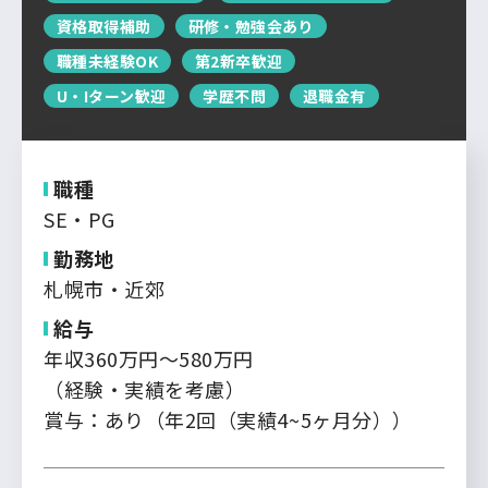
運営会社について
資格取得補助
研修・勉強会あり
中国・四国
企業担当者の方へ
職種未経験OK
第2新卒歓迎
お問い合わせ
九州・沖縄
U・Iターン歓迎
学歴不問
退職金有
ログイン
新規登録
職種
SE・PG
勤務地
札幌市・近郊
給与
年収360万円～580万円
（経験・実績を考慮）
賞与：あり（年2回（実績4~5ヶ月分））