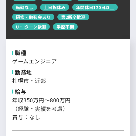
運営会社について
転勤なし
土日祝休み
年間休日120日以上
中国・四国
企業担当者の方へ
研修・勉強会あり
第2新卒歓迎
お問い合わせ
九州・沖縄
U・Iターン歓迎
学歴不問
ログイン
新規登録
職種
ゲームエンジニア
勤務地
札幌市・近郊
給与
年収350万円～800万円
（経験・実績を考慮）
賞与：なし