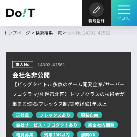
MENU
新規登録
勤務地
職種
開発内容
年収
トップページ
検索結果一覧
求人No.14302-42561
求人履歴はありません。
求人検索
こだわり
開発環境・
言語
キーワード
ツール
条件
求人No
14302-42561
求人を探す
ブックマーク
求人閲覧履歴
フルリモート
会社名非公開
北海道
新着求人一覧
【ビッグタイトル多数のゲーム開発企業/サーバー
東北
プログラマ/札幌市北区】トップクラスの技術者が
DoITについて
集まる環境/フレックス制/実務経験1年以上
関東
検索履歴はありません。
北信越
正社員
フレックスあり
服装自由
自社サービス・プロダクトあり
完全社内開発
サービス概要
求人特集
よくあるご質問
東海
増員募集
残業20H以内
副業OK
関西