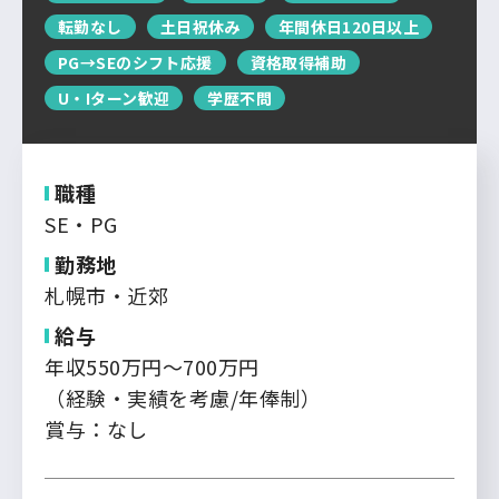
運営会社について
転勤なし
土日祝休み
年間休日120日以上
中国・四国
企業担当者の方へ
PG→SEのシフト応援
資格取得補助
お問い合わせ
九州・沖縄
U・Iターン歓迎
学歴不問
ログイン
新規登録
職種
SE・PG
勤務地
札幌市・近郊
給与
年収550万円～700万円
（経験・実績を考慮/年俸制）
賞与：なし