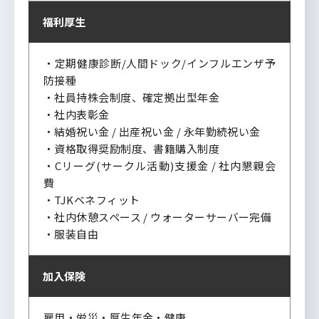
福利厚生
・定期健康診断/人間ドック/インフルエンザ予
防接種
・社員持株会制度、確定拠出型年金
・社内表彰金
・結婚祝い金 / 出産祝い金 / 永年勤続祝い金
・資格取得奨励制度、書籍購入制度
・Cリーグ(サークル活動)支援金 / 社内懇親会
費
・TJKベネフィット
・社内休憩スペース / ウォーターサーバー完備
・服装自由
加入保険
雇用・労災・厚生年金・健康