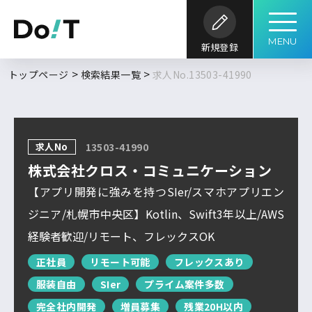
MENU
新規登録
勤務地
職種
開発内容
年収
トップページ
検索結果一覧
求人No.13503-41990
求人履歴はありません。
求人検索
こだわり
開発環境・
言語
キーワード
ツール
条件
求人No
13503-41990
求人を探す
ブックマーク
求人閲覧履歴
フルリモート
株式会社クロス・コミュニケーション
北海道
新着求人一覧
【アプリ開発に強みを持つSIer/スマホアプリエン
東北
ジニア/札幌市中央区】Kotlin、Swift3年以上/AWS
DoITについて
経験者歓迎/リモート、フレックスOK
関東
検索履歴はありません。
北信越
正社員
リモート可能
フレックスあり
服装自由
SIer
プライム案件多数
サービス概要
求人特集
よくあるご質問
東海
完全社内開発
増員募集
残業20H以内
関西