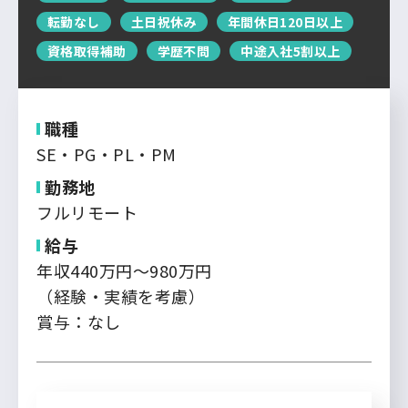
運営会社について
転勤なし
土日祝休み
年間休日120日以上
中国・四国
企業担当者の方へ
資格取得補助
学歴不問
中途入社5割以上
お問い合わせ
九州・沖縄
職種
ログイン
新規登録
SE・PG・PL・PM
勤務地
フルリモート
給与
年収440万円～980万円
（経験・実績を考慮）
賞与：なし