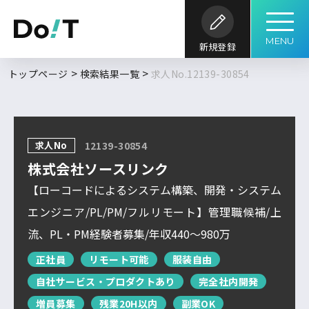
MENU
新規登録
勤務地
職種
開発内容
年収
トップページ
検索結果一覧
求人No.12139-30854
求人履歴はありません。
求人検索
こだわり
開発環境・
言語
キーワード
ツール
条件
求人No
12139-30854
求人を探す
ブックマーク
求人閲覧履歴
フルリモート
株式会社ソースリンク
北海道
新着求人一覧
【ローコードによるシステム構築、開発・システム
東北
エンジニア/PL/PM/フルリモート】管理職候補/上
DoITについて
流、PL・PM経験者募集/年収440～980万
関東
検索履歴はありません。
北信越
正社員
リモート可能
服装自由
自社サービス・プロダクトあり
完全社内開発
サービス概要
求人特集
よくあるご質問
東海
増員募集
残業20H以内
副業OK
関西