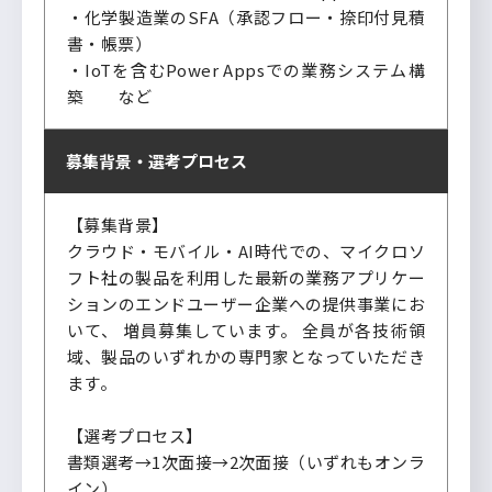
・化学製造業のSFA（承認フロー・捺印付見積
書・帳票）
・IoTを含むPower Appsでの業務システム構
築 など
募集背景・
選考プロセス
【募集背景】
クラウド・モバイル・AI時代での、マイクロソ
フト社の製品を利用した最新の業務アプリケー
ションのエンドユーザー企業への提供事業にお
いて、 増員募集しています。 全員が各技術領
域、製品のいずれかの専門家となっていただき
ます。
【選考プロセス】
書類選考→1次面接→2次面接（いずれもオンラ
イン）