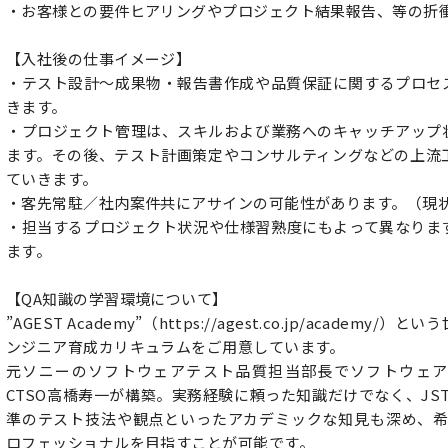
・お客様との要件ヒアリングやプロジェクト結果報告、等の折
【入社後の仕事イメージ】
・テスト設計～成果物・報告書作成や品質保証に関するプロセ
きます。
・プロジェクト管理は、スキルおよび業務へのキャッチアップ
ます。その後、テスト計画策定やコンサルティングなどの上流
ていきます。
・客先常駐／社内案件共にアサインの可能性があります。（現状
・担当するプロジェクト状況や仕様習熟度にもよって異なりま
ます。
【QA知識の学習環境について】
”AGEST Academy”（https://agest.co.jp/academ
ンジニア育成カリキュラムをご用意しています。
元ソニーのソフトウェアテスト品質担当部長でソフトウェア
CTSO高橋寿一が構築。実務経験に頼った知識だけでなく、JS
準のテスト技法や観点といったアカデミックな知見も深め、希
ロフェッショナルを目指すことが可能です。