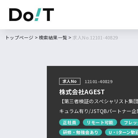
勤務地
職種
トップページ
検索結果一覧
求人No.12101-40829
フルリモート
北海道
東北
求人No
求人履歴はありません。
12101-40829
関東
株式会社AGEST
北信越
【第三者検証のスぺシャリスト集団
東海
キュラム有り/JSTQBパートナー
関西
正社員
リモート可能
フレッ
研修・勉強会あり
中国・四国
U・Iターン歓