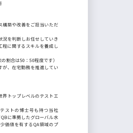
衝
ス構築や改善をご担当いただ
状況を判断しお任せしていき
⼯程に関するスキルを養成し
の割合は50：50程度です）
すが、在宅勤務を推進してい
y/）という世界トップレベルのテストエ
テストの博士号も持つ当社
TQBに準拠したグローバル水
少価値を有するQA領域のプ