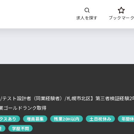
求人を探す
ブックマー
開発内容
年収
言語
開発環境・
ツー
DoITについて
サービス概要
求人特集
よくあるご質問
/テスト設計者（同業経験者）/札幌市北区】第三者検証経験2
運営会社について
企業ゴールドランク取得
企業担当者の方へ
お問い合わせ
クスあり
増員募集
残業20H以内
土日祝休み
年間休
迎
学歴不問