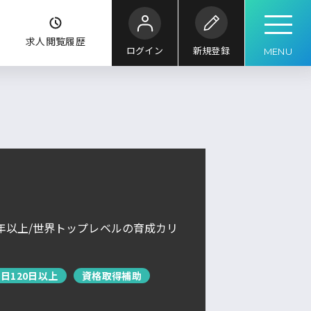
ク
求人閲覧履歴
ログイン
新規登録
MENU
こだわり
条件
キーワード
ル
求人検索
求人を探す
ブックマーク
求人閲覧履歴
年以上/世界トップレベルの育成カリ
新着求人一覧
日120日以上
資格取得補助