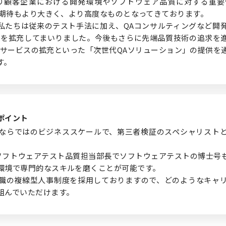
り顧客企業における開発環境やソフトウェア品質に対する重要
する期待もより大きく、より高度なものとなってきております。
私たちは従来のテスト手法に加え、QAコンサルティングなど開
ンを拡充してまいりました。今後もさらに先端品質技術の追求を進
Aサービスの拡充といった「次世代QAソリューション」の提供を
す。
ポイント
ならではのビジネススケールで、第三者検証のスペシャリスト
のソフトウェアテスト品質担当部長でソフトウェアテストの博士号
環境で専門的なスキルを磨くことが可能です。
職の複線型人事制度を採用しておりますので、どのようなキャ
組んでいただけます。