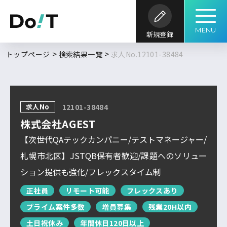
MENU
新規登録
勤務地
職種
開発内容
年収
トップページ
検索結果一覧
求人No.12101-38484
求人履歴はありません。
求人検索
こだわり
開発環境・
言語
キーワード
ツール
条件
求人No
12101-38484
求人を探す
ブックマーク
求人閲覧履歴
フルリモート
株式会社AGEST
北海道
新着求人一覧
【次世代QAテックカンパニー/テストマネージャー/
東北
札幌市北区】JSTQB保有者歓迎/課題へのソリュー
DoITについて
ション提供も強化/フレックスタイム制
関東
検索履歴はありません。
北信越
正社員
リモート可能
フレックスあり
プライム案件多数
増員募集
残業20H以内
サービス概要
求人特集
よくあるご質問
東海
土日祝休み
年間休日120日以上
関西