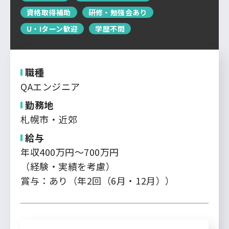
運営会社について
資格取得補助
研修・勉強会あり
中国・四国
企業担当者の方へ
U・Iターン歓迎
学歴不問
お問い合わせ
九州・沖縄
職種
ログイン
新規登録
QAエンジニア
勤務地
札幌市・近郊
給与
年収400万円～700万円
（経験・実績を考慮）
賞与：あり（年2回（6月・12月））