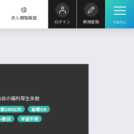
ク
求人閲覧履歴
ログイン
新規登録
MENU
こだわり
条件
キーワード
ル
求人検索
求人を探す
ブックマーク
求人閲覧履歴
独自の福利厚生多数
新着求人一覧
業20H以内
副業OK
ン歓迎
学歴不問