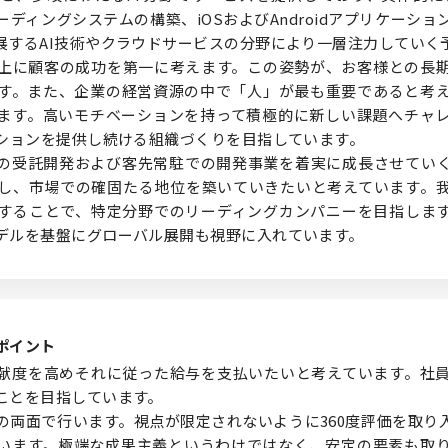
ディングシステムの構築、iOSおよびAndroidアプリケーシ
展するAI技術やクラウドサービスの分野により一層注力していく
上に顧客の成功を第一に考えます。この姿勢が、お客様との長
す。また、企業の経営資源の中で「人」が最も重要であると考
ます。高いモチベーションを持って積極的に新しい課題へチャ
ーションを提供し続ける組織づくりを目指しています。
の受託開発および客先常駐での開発事業を着実に成長させてい
し、市場での確固たる地位を築いていきたいと考えています。
することで、特定分野でのリーディングカンパニーを目指しま
デルを基盤にグローバル展開も視野に入れています。
ポイント
献度を高めそれに従った給与を支払いたいと考えています。社
ことを目指しています。
の両面で行います。視点が限定されないように360度評価を取り
います。極端な成果主義というわけではなく、安定の要素も取