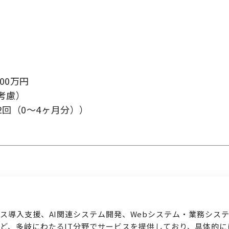
検索履歴はありません。
ログイン
00万円
考慮）
2回（0～4ヶ月分））
ス導入支援、AI関連システム開発、Webシステム・業務シス
ど、多岐にわたるIT分野でサービスを提供しており、具体的に