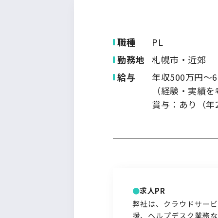
九州・沖縄
職種
PL
勤務地
札幌市・近郊
給与
年収500万円～6
（経験・実績を
賞与：あり（年
求人PR
弊社は、クラウドサービ
援、ヘルプデスク業務な