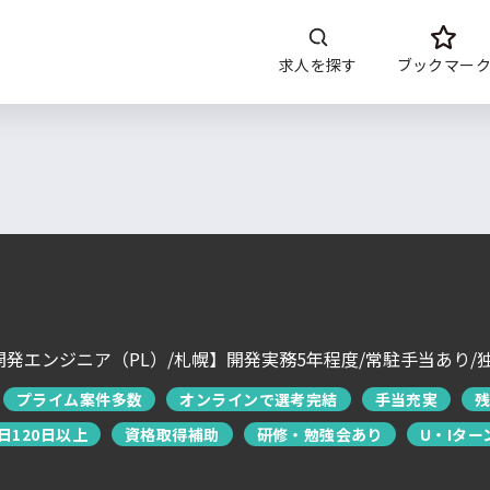
求人を探す
ブックマー
開発内容
年収
言語
開発環境・
ツー
DoITについて
サービス概要
求人特集
よくあるご質問
発エンジニア（PL）/札幌】開発実務5年程度/常駐手当あり/
運営会社について
プライム案件多数
オンラインで選考完結
手当充実
残
企業担当者の方へ
お問い合わせ
日120日以上
資格取得補助
研修・勉強会あり
U・Iター