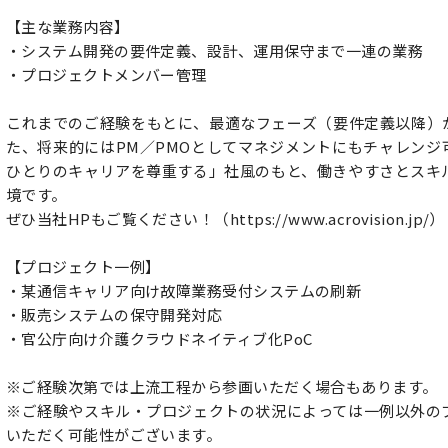
【主な業務内容】
・システム開発の要件定義、設計、運用保守まで一連の業務
・プロジェクトメンバー管理
これまでのご経験をもとに、最適なフェーズ（要件定義以降）
た、将来的にはPM／PMOとしてマネジメントにもチャレンジ
ひとりのキャリアを尊重する」社風のもと、働きやすさとスキ
境です。
ぜひ当社HPもご覧ください！（https://www.acrovision.jp/）
【プロジェクト一例】
・某通信キャリア向け故障業務受付システムの刷新
・販売システムの保守開発対応
・官公庁向け介護クラウドネイティブ化PoC
※ご経験次第では上流工程から参画いただく場合もあります。
※ご経験やスキル・プロジェクトの状況によっては一例以外の
いただく可能性がございます。