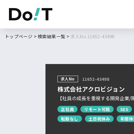
勤務地
職種
トップページ
検索結果一覧
求人No.11652-43498
フルリモート
北海道
東北
求人No
求人履歴はありません。
11652-43498
関東
株式会社アクロビジョン
北信越
【社員の成長を重視する開発企業/開
東海
正社員
リモート可能
SES
関西
転勤なし
土日祝休み
年間休
中国・四国