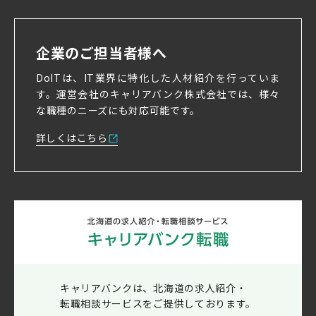
5. 開示等請求受付
当社はお預かりした個人情報の開示等の求めが
企業のご担当者様へ
あった場合には、ご本人確認後速やかに対応いた
DoITは、IT業界に特化した人材紹介を行っていま
します。
す。
運営会社のキャリアバンク株式会社では、様々
以下宛て文書にてご一報ください。
な職種のニーズにも対応可能です。
6. 個人情報の取扱に関する苦情の申出先
詳しくはこちら
＜個人情報の問合せ/苦情相談窓口＞
住所/札幌市中央区北5条西5丁目7
sapporo55
名称/キャリアバンク株式会社
FAX/011-251-5114
E-MAIL / pmark@career-bank.co.jp
キャリアバンクは、北海道の求人紹介・
転職相談サービスをご提供しております。