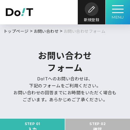
MENU
新規登録
勤務地
職種
開発内容
年収
トップページ
お問い合わせ
お問い合わせフォーム
求人履歴はありません。
求人検索
こだわり
開発環境・
言語
キーワード
ツール
条件
お問い合わせ
フォーム
求人を探す
ブックマーク
求人閲覧履歴
フルリモート
北海道
新着求人一覧
Do!Tへのお問い合わせは、
下記のフォームをご利用ください。
東北
DoITについて
お問い合わせの回答までにお時間をいただく場合も
関東
検索履歴はありません。
ございます。あらかじめご了承ください。
北信越
サービス概要
求人特集
よくあるご質問
東海
STEP 01
STEP 02
入力
確認
関西