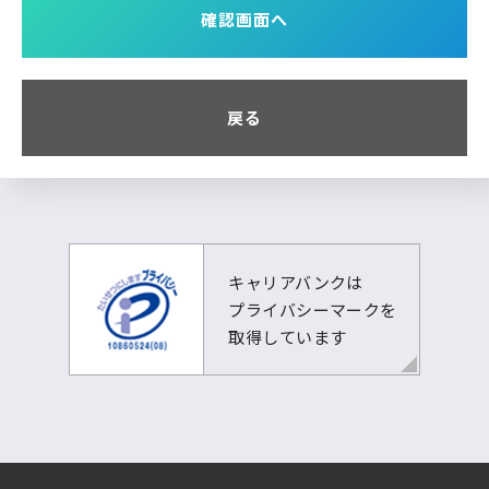
確認画面へ
当該ページへの問合せ・申込みへの回答や手続
き対応
2.第三者提供
戻る
当社はご本人の同意がある場合又は法令に基づ
く場合を除き、個人情報を提供することはありま
せん。
3.外部委託
当社は個人情報を委託する場合は、適切な先を
キャリアバンクは
評価・選定し、契約のもと監督いたします。
プライバシーマークを
取得しています
4.任意性
当社への個人情報の提供は任意です。ただし個人
情報を提供されない場合には、
個人情報の利用目的の達成に支障をきたす場合
があります。