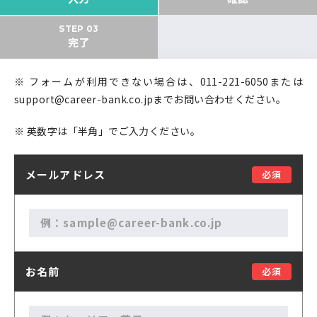
運営会社について
中国・四国
企業担当者の方へ
STEP 03
完了
お問い合わせ
九州・沖縄
※ フォームが利用できない場合は、011-221-6050または
ログイン
新規登録
support@career-bank.co.jpまでお問い合わせください。
※ 英数字は「半角」でご入力ください。
メールアドレス
必須
お名前
必須