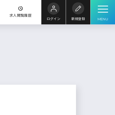
ク
求人閲覧履歴
ログイン
新規登録
MENU
こだわり
条件
キーワード
ル
求人検索
求人を探す
ブックマーク
求人閲覧履歴
新着求人一覧