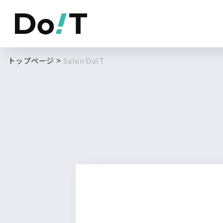
勤務地
職種
トップページ
Salon DoIT
フルリモート
北海道
東北
求人履歴はありません。
関東
北信越
東海
関西
中国・四国