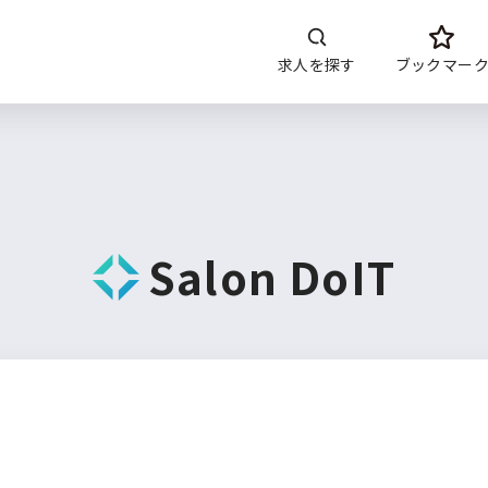
求人を探す
ブックマー
開発内容
年収
言語
開発環境・
ツー
DoITについて
Salon DoIT
サービス概要
求人特集
よくあるご質問
運営会社について
企業担当者の方へ
お問い合わせ