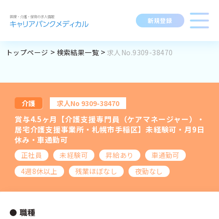
新規登録
トップページ
検索結果一覧
求人No.9309-38470
求人閲覧履歴
勤務地
指定なし
求人検索
BROWSING HISTORY
職種
指定なし
求人履歴はありません。
介護
求人No 9309-38470
ブックマーク
最近利用した検索条件
求人を探す
賞与4.5ヶ月【介護支援専門員（ケアマネージャー）・
資格
指定なし
SEARCH CONDITION
居宅介護支援事業所・札幌市手稲区】未経験可・月9日
休み・車通勤可
給与
時給：金額を選択
検索履歴はありません。
正社員
未経験可
昇給あり
車通勤可
変更
求人閲覧履歴
新着求人一覧
4週8休以上
残業ほぼなし
夜勤なし
施設形態
指定なし
マイキャリア
職種
こだわり
指定なし