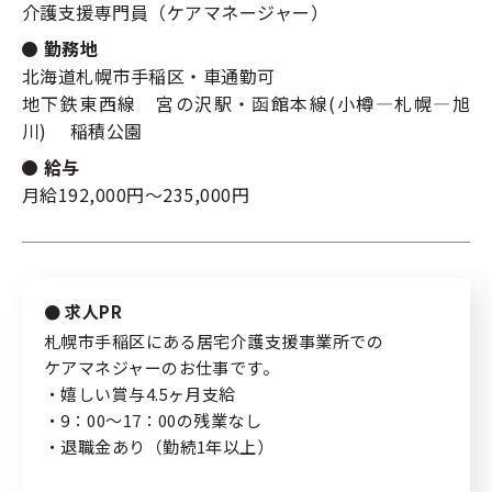
介護支援専門員（ケアマネージャー）
勤務地
新規登録
キーワード
指定なし
北海道札幌市手稲区・車通勤可
地下鉄東西線 宮の沢駅・函館本線(小樽―札幌―旭
ログイン
川) 稲積公園
リセット
検索する
給与
月給192,000円～235,000円
私たちの紹介
サポート内容
求人PR
札幌市手稲区にある居宅介護支援事業所での
コラム
ケアマネジャーのお仕事です。
・嬉しい賞与4.5ヶ月支給
よくある質問
・9：00～17：00の残業なし
・退職金あり（勤続1年以上）
プライバシーポリシー