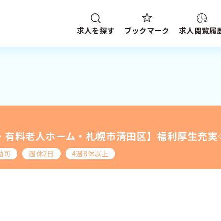
求人を探す
求人閲覧履
ブックマーク
給与
資格
施設形態
求人検索
NG HISTORY
路線・駅
から探す
・有料老人ホーム・札幌市清田区】福利厚生充実
件
SEARCH CONDITION
ブックマーク
探す
求人閲覧履歴
新着求人一覧
勤可
週休2日
4週8休以上
検索履歴はありません。