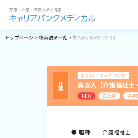
勤務地
職種
トップページ
検索結果一覧
求人No.8562-33714
求人閲覧履歴
私たちの紹介
BROWSI
地域名
から探す
サポート内容
求人履歴はありません。
求人No
8562-33714
札幌市全域
コラム
高収入【介護福祉士
介護
最近利用した検索条
求人を
道央エリア
NEW
正社員
車通
よくある質問
道北エリア
道南エリア
道東エリア
職種
介護福祉士
道外