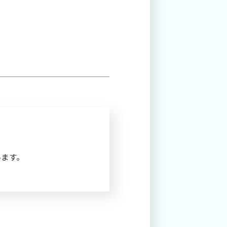
プ
する
います。