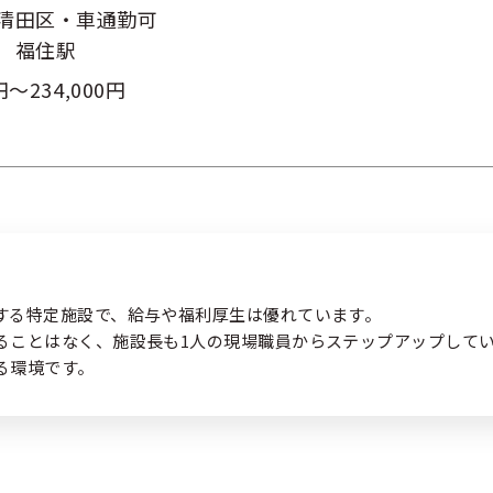
清田区・車通勤可
扱いについて
緊急時・災害時について
サイトマッ
 福住駅
条件をクリアする
この内容で検索
円～234,000円
する特定施設で、給与や福利厚生は優れています。
ることはなく、施設長も1人の現場職員からステップアップして
る環境です。