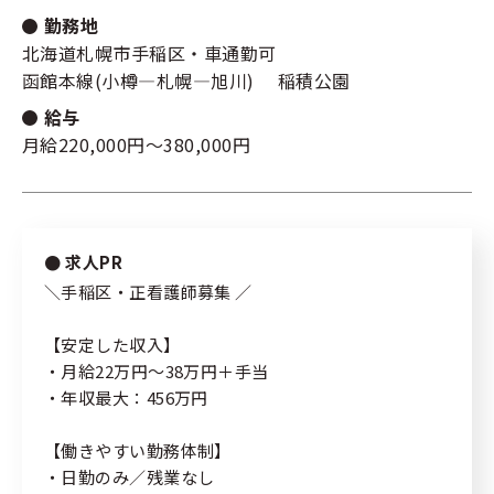
勤務地
新規登録
北海道札幌市手稲区・車通勤可
キーワード
指定なし
函館本線(小樽―札幌―旭川) 稲積公園
給与
ログイン
月給220,000円～380,000円
リセット
検索する
私たちの紹介
求人PR
＼手稲区・正看護師募集 ／
サポート内容
【安定した収入】
コラム
・月給22万円～38万円＋手当
・年収最大：456万円
よくある質問
【働きやすい勤務体制】
プライバシーポリシー
・日勤のみ／残業なし