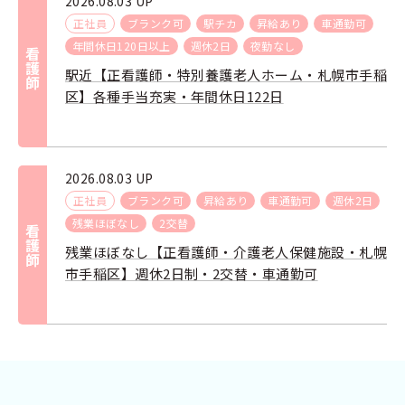
2026.08.03 UP
正社員
ブランク可
駅チカ
昇給あり
車通勤可
年間休日120日以上
週休2日
夜勤なし
看護師
駅近【正看護師・特別養護老人ホーム・札幌市手稲
区】各種手当充実・年間休日122日
2026.08.03 UP
正社員
ブランク可
昇給あり
車通勤可
週休2日
残業ほぼなし
2交替
看護師
残業ほぼなし【正看護師・介護老人保健施設・札幌
市手稲区】週休2日制・2交替・車通勤可