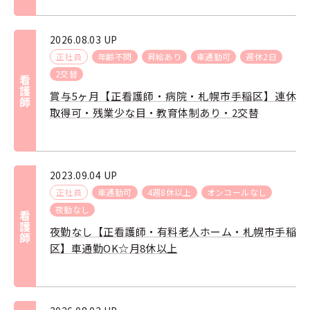
2026.08.03 UP
正社員
年齢不問
昇給あり
車通勤可
週休2日
2交替
看護師
賞与5ヶ月【正看護師・病院・札幌市手稲区】連休
取得可・残業少な目・教育体制あり・2交替
2023.09.04 UP
正社員
車通勤可
4週8休以上
オンコールなし
夜勤なし
看護師
夜勤なし【正看護師・有料老人ホーム・札幌市手稲
区】車通勤OK☆月8休以上