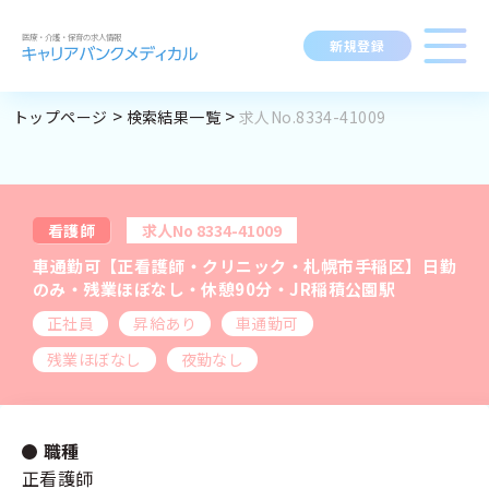
新規登録
トップページ
検索結果一覧
求人No.8334-41009
求人閲覧履歴
勤務地
指定なし
求人検索
BROWSING HISTORY
職種
指定なし
求人履歴はありません。
看護師
求人No 8334-41009
ブックマーク
最近利用した検索条件
求人を探す
車通勤可【正看護師・クリニック・札幌市手稲区】日勤
資格
指定なし
SEARCH CONDITION
のみ・残業ほぼなし・休憩90分・JR稲積公園駅
正社員
昇給あり
車通勤可
給与
時給：金額を選択
検索履歴はありません。
変更
求人閲覧履歴
新着求人一覧
残業ほぼなし
夜勤なし
施設形態
指定なし
職種
マイキャリア
正看護師
こだわり
指定なし