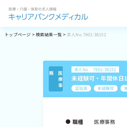
勤務地
職種
トップページ
検索結果一覧
求人No.7902-38152
求人閲覧履歴
私たちの紹介
BROWSI
地域名
から探す
サポート内容
求人履歴はありません。
求人No
7902-38152
札幌市全域
務
医
療
事
コラム
未経験可・年間休日1
最近利用した検索条
求人を
道央エリア
正社員
未経験可
よくある質問
道北エリア
道南エリア
道東エリア
職種
医療事務
道外