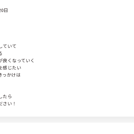
20日
していて
る
が良くなっていく
を感じたい
きっかけは
したら
ださい！