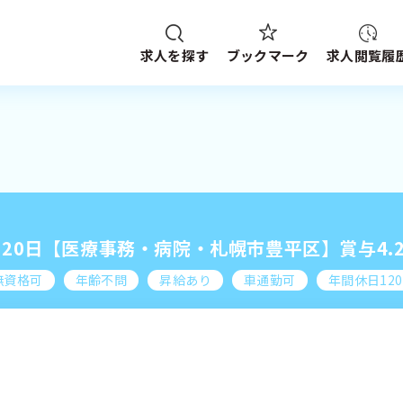
求人を探す
求人閲覧履
ブックマーク
給与
資格
施設形態
求人検索
NG HISTORY
路線・駅
から探す
20日【医療事務・病院・札幌市豊平区】賞与4.
件
SEARCH CONDITION
ブックマーク
探す
求人閲覧履歴
新着求人一覧
無資格可
年齢不問
昇給あり
車通勤可
年間休日12
検索履歴はありません。