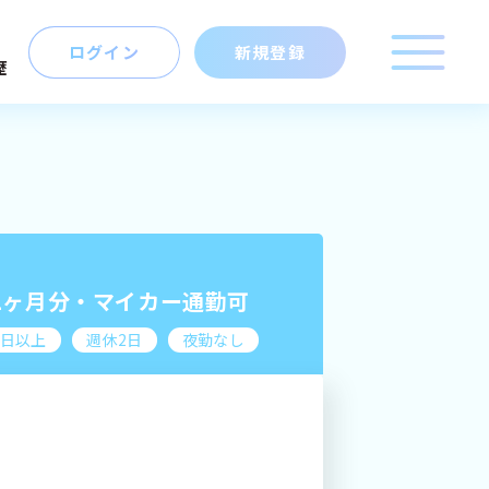
ログイン
新規登録
歴
こだわり
キーワード
マイキャリア
マップ
から探す
新規登録
2ヶ月分・マイカー通勤可
0日以上
週休2日
夜勤なし
ログイン