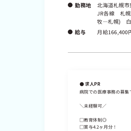
勤務地
北海道札幌市
プライバシーポリシー
個人情報の取り
JR各線 札
牧―札幌) 
給与
月給166,400
求人PR
病院での医療事務の募集
＼未経験可／
□教育体制◎
□賞与4.2ヶ月分！