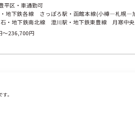
豊平区・車通勤可
扱いについて
緊急時・災害時について
サイトマッ
幌・地下鉄各線 さっぽろ駅・函館本線(小樽―札幌―
条件をクリアする
この内容で検索
白石・地下鉄南北線 澄川駅・地下鉄東豊線 月寒中央
円～236,700円
です。