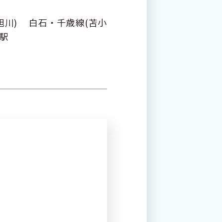
プ
旭川) 白石・千歳線(苫小
する
駅