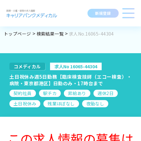
新規登録
トップページ
検索結果一覧
求人No.16065-44304
求人閲覧履歴
勤務地
指定なし
求人検索
BROWSING HISTORY
職種
指定なし
求人履歴はありません。
コメディカル
求人No 16065-44304
ブックマーク
最近利用した検索条件
求人を探す
土日祝休み週5日勤務【臨床検査技師（エコー検査）・
資格
指定なし
SEARCH CONDITION
病院・東京都港区】日勤のみ・17時台まで
契約社員
駅チカ
昇給あり
週休2日
給与
時給：金額を選択
検索履歴はありません。
変更
求人閲覧履歴
新着求人一覧
土日祝休み
残業ほぼなし
夜勤なし
施設形態
指定なし
この求人情報の募集は
マイキャリア
こだわり
指定なし