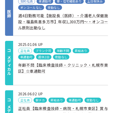
契約社員
車通勤可
寮・住宅補助あり
土日祝休み
オンコールなし
夜勤なし
医師
週4日勤務可能【施設長（医師）・介護老人保健施
設・福島県喜多方市】年収1,300万円～・オンコー
ル原則出動なし
2025.01.06 UP
正社員
ブランク可
年齢不問
昇給あり
コメディカル
車通勤可
週休2日
夜勤なし
年齢不問【臨床検査技師・クリニック・札幌市東
区】☆車通勤可
2026.06.02 UP
正社員
駅チカ
昇給あり
車通勤可
夜勤なし
コメディカル
正社員【臨床検査技師・病院・札幌市東区】賞与