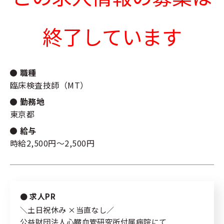
新規登録
キーワード
指定なし
終了しています
ログイン
リセット
検索する
職種
臨床検査技師（MT）
勤務地
東京都
私たちの紹介
給与
サポート内容
時給2,500円～2,500円
コラム
よくある質問
求人PR
＼土日祝休み ×当直なし／
プライバシーポリシー
公益財団法人心臓血管研究所付属病院にて