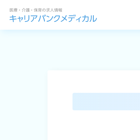
勤務地
職種
求人閲覧履歴
私たちの紹介
BROWSI
地域名
から探す
サポート内容
求人履歴はありません。
札幌市全域
コラム
最近利用した検索条
求人を
道央エリア
よくある質問
道北エリア
道南エリア
道東エリア
道外