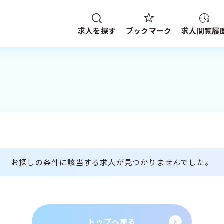
求人を探す
求人閲覧履
ブックマーク
給与
資格
施設形態
求人検索
NG HISTORY
路線・駅
から探す
件
SEARCH CONDITION
ブックマーク
探す
求人閲覧履歴
新着求人一覧
お探しの条件に該当する求人が見つかりませんでした。
検索履歴はありません。
トップへ戻る