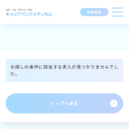
新規登録
求人閲覧履歴
勤務地
指定なし
求人検索
BROWSING HISTORY
職種
指定なし
求人履歴はありません。
ブックマーク
お探しの条件に該当する求人が見つかりませんでし
最近利用した検索条件
求人を探す
資格
指定なし
た。
SEARCH CONDITION
給与
時給：金額を選択
検索履歴はありません。
変更
求人閲覧履歴
新着求人一覧
トップへ戻る
施設形態
指定なし
マイキャリア
こだわり
指定なし