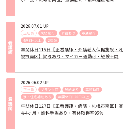
2026.07.01 UP
正社員
未経験可
昇給あり
車通勤可
4週8休以上
2交替
看護師
年間休日115日【正看護師・介護老人保健施設・札
幌市南区】賞与あり・マイカー通勤可・経験不問
2026.06.02 UP
正社員
ブランク可
昇給あり
車通勤可
寮・住宅補助あり
年間休日120日以上
看護師
年間休日127日【正看護師・病院・札幌市南区】賞
与4ヶ月・燃料手当あり・有休取得率95%