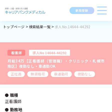
新規登録
トップページ
検索結果一覧
求人No.14644-44292
求人閲覧履歴
勤務地
指定なし
求人検索
BROWSING HISTORY
職種
指定なし
求人履歴はありません。
看護師
求人No 14644-44292
ブックマーク
最近利用した検索条件
求人を探す
月給34万【正看護師（管理職）・クリニック・札幌市
資格
指定なし
SEARCH CONDITION
南区】夜勤なし・車通勤OK
正社員
無資格可
車通勤可
夜勤なし
給与
時給：金額を選択
検索履歴はありません。
変更
求人閲覧履歴
新着求人一覧
施設形態
指定なし
職種
正看護師
マイキャリア
勤務地
こだわり
指定なし