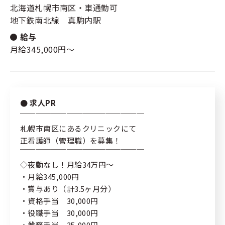
北海道札幌市南区・車通勤可
地下鉄南北線 真駒内駅
新規登録
キーワード
指定なし
給与
月給345,000円～
ログイン
リセット
検索する
求人PR
￣￣￣￣￣￣￣￣￣￣￣￣￣￣￣￣
私たちの紹介
札幌市南区にあるクリニックにて
サポート内容
正看護師（管理職）を募集！
￣￣￣￣￣￣￣￣￣￣￣￣￣￣￣￣
コラム
◇夜勤なし！月給34万円～
・月給345,000円
よくある質問
・賞与あり（計3.5ヶ月分）
・資格手当 30,000円
プライバシーポリシー
・役職手当 30,000円
・業務手当 35,000円