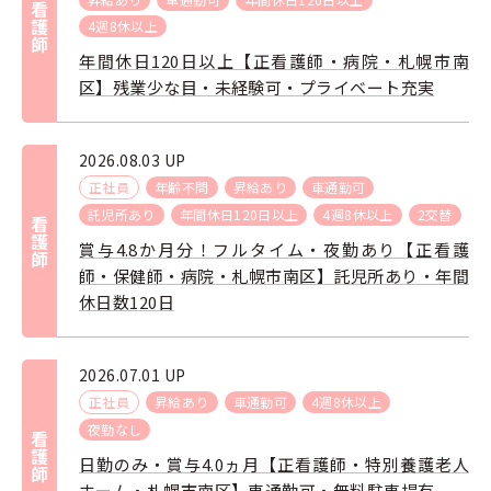
看護師
4週8休以上
年間休日120日以上【正看護師・病院・札幌市南
区】残業少な目・未経験可・プライベート充実
2026.08.03 UP
正社員
年齢不問
昇給あり
車通勤可
託児所あり
年間休日120日以上
4週8休以上
2交替
看護師
賞与4.8か月分！フルタイム・夜勤あり【正看護
師・保健師・病院・札幌市南区】託児所あり・年間
休日数120日
2026.07.01 UP
正社員
昇給あり
車通勤可
4週8休以上
夜勤なし
看護師
日勤のみ・賞与4.0ヵ月【正看護師・特別養護老人
ホーム・札幌市南区】車通勤可・無料駐車場有