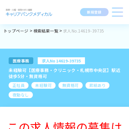
新規登録
トップページ
検索結果一覧
求人No.14619-39735
求人閲覧履歴
勤務地
指定なし
求人検索
BROWSING HISTORY
職種
指定なし
求人履歴はありません。
医療事務
求人No 14619-39735
ブックマーク
最近利用した検索条件
求人を探す
未経験可【医療事務・クリニック・札幌市中央区】駅近
資格
指定なし
SEARCH CONDITION
徒歩5分・無資格可
正社員
未経験可
無資格可
昇給あり
給与
時給：金額を選択
検索履歴はありません。
変更
求人閲覧履歴
新着求人一覧
夜勤なし
施設形態
指定なし
この求人情報の募集は
マイキャリア
こだわり
指定なし