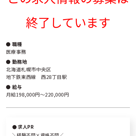
新規登録
キーワード
指定なし
終了しています
ログイン
リセット
検索する
職種
医療事務
勤務地
北海道札幌市中央区
私たちの紹介
地下鉄東西線 西28丁目駅
サポート内容
給与
月給198,000円～220,000円
コラム
よくある質問
求人PR
プライバシーポリシー
＼経験不問×資格不問／