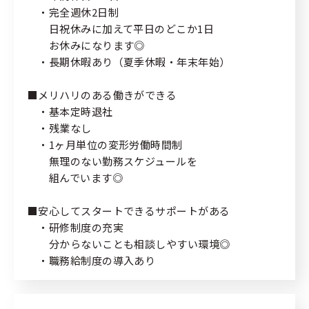
個人情報の取り扱いについて
・完全週休2日制
緊急時・災害時について
日祝休みに加えて平日のどこか1日
お休みになります◎
サイトマップ
・長期休暇あり（夏季休暇・年末年始）
■メリハリのある働きができる
・基本定時退社
・残業なし
・1ヶ月単位の変形労働時間制
無理のない勤務スケジュールを
組んでいます◎
■安心してスタートできるサポートがある
・研修制度の充実
分からないことも相談しやすい環境◎
・職務給制度の導入あり