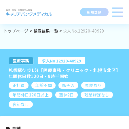
新規登録
トップページ
検索結果一覧
求人No.12920-40929
求人閲覧履歴
勤務地
指定なし
求人検索
BROWSING HISTORY
職種
指定なし
求人履歴はありません。
医療事務
求人No 12920-40929
ブックマーク
最近利用した検索条件
求人を探す
札幌駅徒歩1分【医療事務・クリニック・札幌市北区】
資格
指定なし
SEARCH CONDITION
年間休日数120日・9時半開始
正社員
年齢不問
駅チカ
昇給あり
給与
時給：金額を選択
検索履歴はありません。
変更
求人閲覧履歴
新着求人一覧
年間休日120日以上
週休2日
残業ほぼなし
夜勤なし
施設形態
指定なし
マイキャリア
こだわり
指定なし
職種