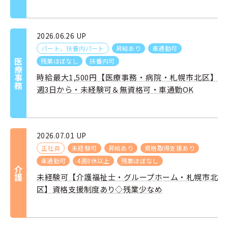
2026.06.26 UP
パート、扶養内パート
昇給あり
車通勤可
残業ほぼなし
扶養内可
医療事務
時給最大1,500円【医療事務・病院・札幌市北区】
週3日から・未経験可＆無資格可・車通勤OK
2026.07.01 UP
正社員
未経験可
昇給あり
資格取得支援あり
車通勤可
4週8休以上
残業ほぼなし
介護
未経験可【介護福祉士・グループホーム・札幌市北
区】資格支援制度あり◇残業少なめ