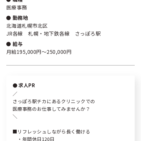
医療事務
新規登録
キーワード
指定なし
勤務地
北海道札幌市北区
JR各線 札幌・地下鉄各線 さっぽろ駅
ログイン
リセット
検索する
給与
月給195,000円～250,000円
私たちの紹介
求人PR
サポート内容
／
さっぽろ駅チカにあるクリニックでの
コラム
医療事務のお仕事してみませんか？
よくある質問
＼
■リフレッシュしながら長く働ける
プライバシーポリシー
・年間休日120日