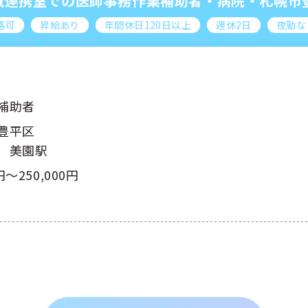
地域連携室での医師事務作業補助者・病院・札幌市
格可
昇給あり
年間休日120日以上
週休2日
夜勤な
補助者
豊平区
 美園駅
円～250,000円