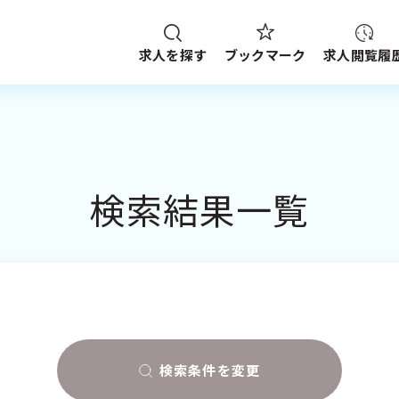
求人を探す
求人閲覧履
ブックマーク
給与
資格
施設形態
求人検索
NG HISTORY
路線・駅
から探す
検索結果一覧
件
SEARCH CONDITION
ブックマーク
探す
求人閲覧履歴
新着求人一覧
検索履歴はありません。
検索条件を変更