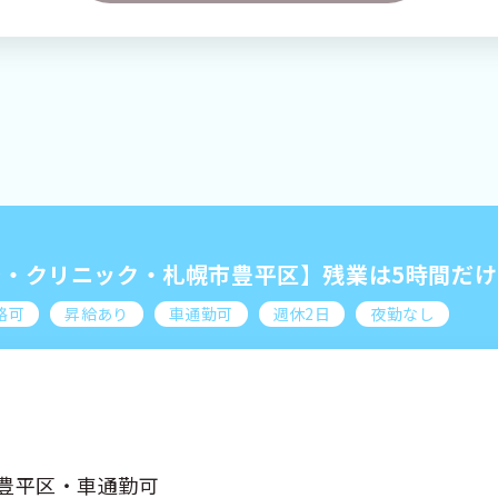
扱いについて
緊急時・災害時について
サイトマッ
条件をクリアする
この内容で検索
務・クリニック・札幌市豊平区】残業は5時間だ
格可
昇給あり
車通勤可
週休2日
夜勤なし
豊平区・車通勤可