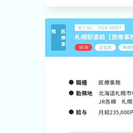
求人No
7919-44957
務
医
療
事
札幌駅直結【医療事
NEW
正社員
無資
職種
医療事務
勤務地
北海道札幌市
JR各線 札
給与
月給235,000