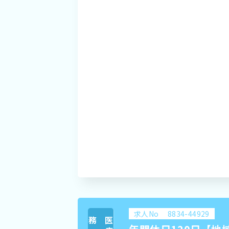
求人No
8834-44929
務