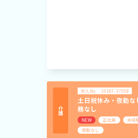
求人No
10187-37558
土日祝休み・夜勤な
務なし
介護
NEW
正社員
未経
夜勤なし