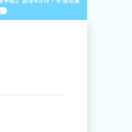
豊平区】賞与4ヵ月・手当充実
し