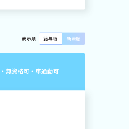
プ
する
給与順
新着順
表示順
け・無資格可・車通勤可