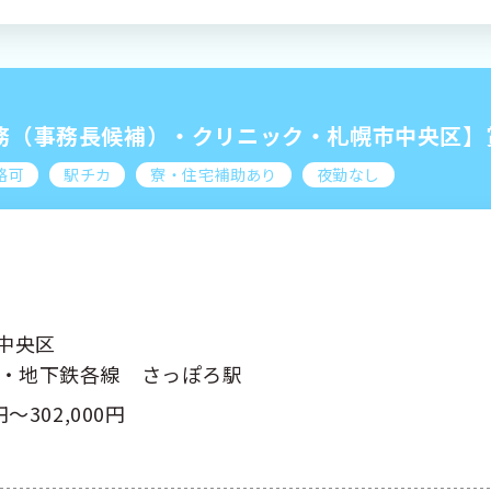
務（事務長候補）・クリニック・札幌市中央区】賞
格可
駅チカ
寮・住宅補助あり
夜勤なし
中央区
幌・地下鉄各線 さっぽろ駅
円～302,000円