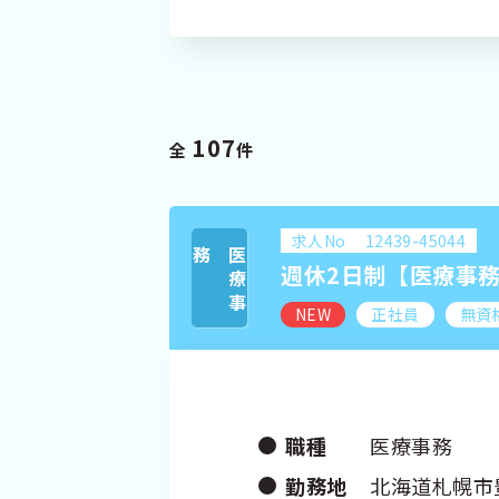
プライバシーポリシー
個人情報の取り
107
全
件
求人No
12439-45044
務
医
療
事
週休2日制【医療事
NEW
正社員
無資
職種
医療事務
勤務地
北海道札幌市