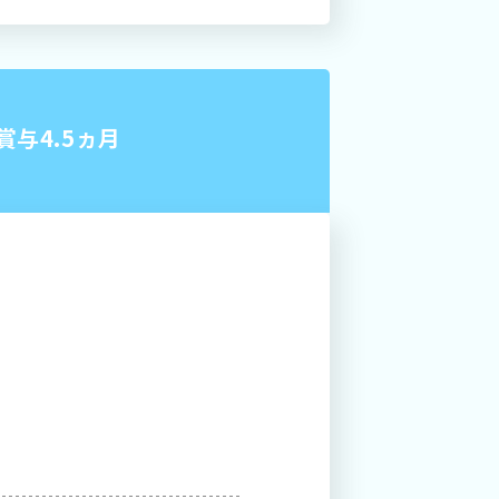
与4.5ヵ月