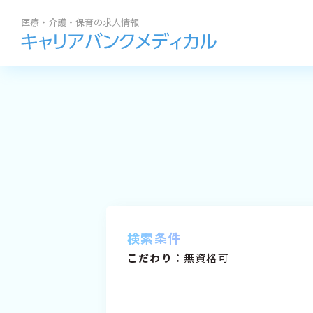
勤務地
職種
求人閲覧履歴
私たちの紹介
BROWSI
地域名
から探す
サポート内容
求人履歴はありません。
札幌市全域
コラム
最近利用した検索条
求人を
道央エリア
よくある質問
道北エリア
検索条件
道南エリア
こだわり：
無資格可
道東エリア
道外