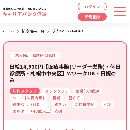
ログイン
北海道の人材派遣・お仕事さがしは
キャリアバンク派遣
新規登録
最近見た求人
ホーム
検索結果一覧
求人No.8371-42631
勤務地
指定なし
求人履歴はありません。
職種
指定なし
求人No.
8371-42631
日給14,560円【医療事務(リーダー業務)・休日
最近利用した検索条件
診療所・札幌市中央区】WワークOK・日祝の
給与
時給/日給/月給から選択
み
検索履歴はありません。
こだわり
指定なし
契約スタッフ
ブランクOK
主婦(夫)歓迎
パート(扶養内可)
長期
昼から
残業なし（月0h）
駅チカ
交通費支給
分煙
キーワード
指定なし
エルダー（40歳以上）応援