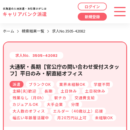
ログイン
北海道の人材派遣・お仕事さがしは
キャリアバンク派遣
新規登録
最近見た求人
ホーム
検索結果一覧
求人No.3505-42082
勤務地
指定なし
求人履歴はありません。
職種
指定なし
求人No.
3505-42082
大通駅・長期【官公庁の問い合わせ受付スタッ
最近利用した検索条件
フ】平日のみ・駅直結オフィス
給与
時給/日給/月給から選択
派遣
ブランクOK
業界未経験OK
学歴不問
検索履歴はありません。
こだわり
指定なし
主婦(夫)歓迎
長期
土日休み
土日祝休み
残業なし（月0h）
駅チカ
交通費支給
カジュアルOK
大手企業
分煙
キーワード
指定なし
大人数のオフィス
エルダー（40歳以上）応援
幅広い年齢層活躍中
月20万円以上可
未経験OK