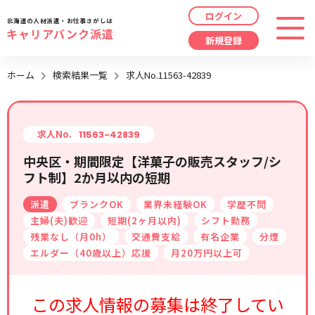
ログイン
北海道の人材派遣・お仕事さがしは
キャリアバンク派遣
新規登録
最近見た求人
ホーム
検索結果一覧
求人No.11563-42839
勤務地
指定なし
求人履歴はありません。
職種
指定なし
求人No.
11563-42839
中央区・期間限定【洋菓子の販売スタッフ/シ
最近利用した検索条件
フト制】2か月以内の短期
給与
時給/日給/月給から選択
派遣
ブランクOK
業界未経験OK
学歴不問
検索履歴はありません。
こだわり
指定なし
主婦(夫)歓迎
短期(2ヶ月以内)
シフト勤務
残業なし（月0h）
交通費支給
有名企業
分煙
エルダー（40歳以上）応援
月20万円以上可
キーワード
指定なし
この求人情報の募集は終了してい